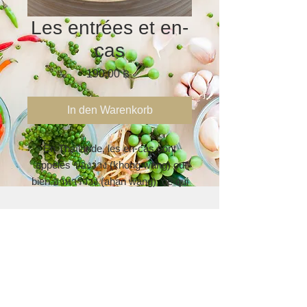
Les entrées et en-
cas
Preis
190,00 ฿
In den Warenkorb
En Thaïlande, les en-cas sont
appelés ของว่าง (khong wang) ou
bien อาหารว่าง (ahan wang), ce qui
se traduit littéralement par "choses
libres" ou "nourriture libre". On est
Détails
ainsi libre de déguster l'en-cas à
n'importe quel moment et
Fichier PDF pouvant être consulté sur
Recettes
indépendamment d'autres plats.
un écran d'ordinateur, tablette ou
téléphone mobile. Il est compatible
Les sauces trempette
avec la plupart des liseuses.
Du fait de l'importance de la cuisine
Sauce cacahuètes