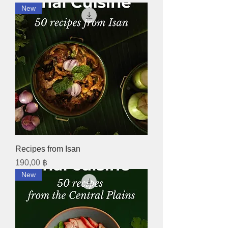
New
Recipes from Isan
Preis
190,00 ฿
New