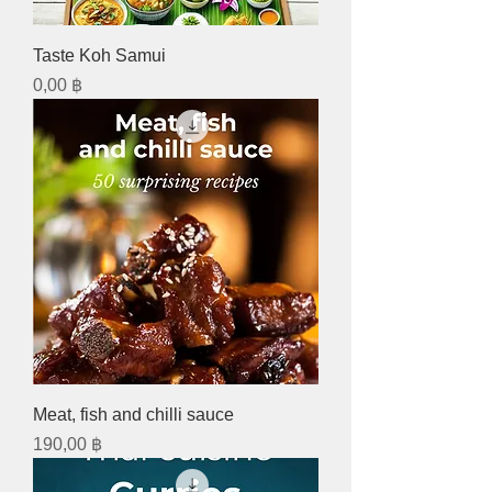
Taste Koh Samui
Preis
0,00 ฿
Meat, fish and chilli sauce
Preis
190,00 ฿