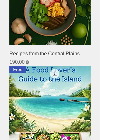
Recipes from the Central Plains
Preis
190,00 ฿
Free