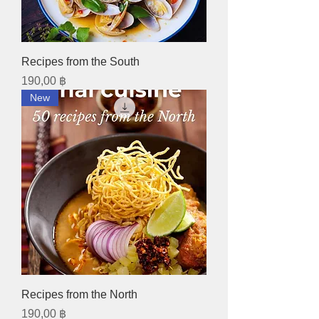
Recipes from the South
Preis
190,00 ฿
New
Recipes from the North
Preis
190,00 ฿