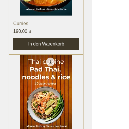
Curries
Preis
190,00 ฿
In den Warenkorb