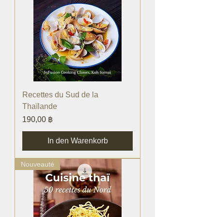
Recettes du Sud de la
Thaïlande
Preis
190,00 ฿
In den Warenkorb
Nouveauté