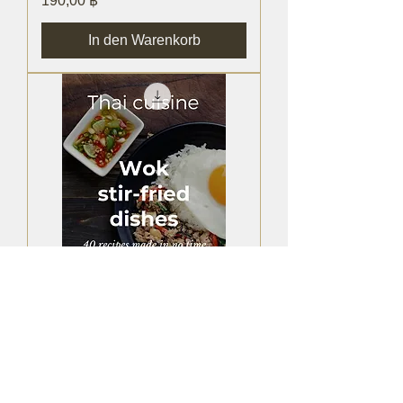
190,00 ฿
In den Warenkorb
Wok stir-fried dishes
Preis
190,00 ฿
In den Warenkorb