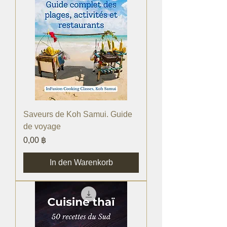
Saveurs de Koh Samui. Guide
de voyage
Preis
0,00 ฿
In den Warenkorb