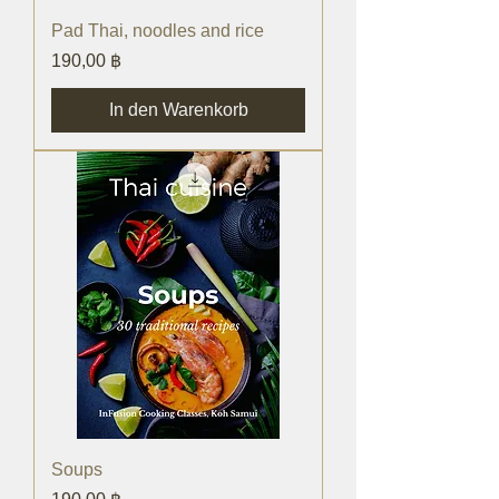
Pad Thai, noodles and rice
Preis
190,00 ฿
In den Warenkorb
Soups
Preis