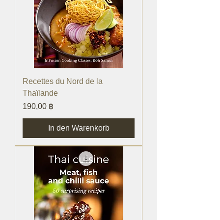
Recettes du Nord de la
Thaïlande
Preis
190,00 ฿
In den Warenkorb