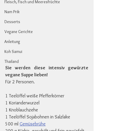
Fleisch, Fisch und Meeresfrüchte
Nam Prik
Desserts
Vegane Gerichte
Anleitung
Koh Samui
Thailand
Sie werden diese intensiv gewürzte 
vegane Suppe lieben!
Für 2 Personen.
1 Teelöffel weiße Pfefferkörner
1 Korianderwurzel
1 Knoblauchzehe
1 Teelöffel Sojabohnen in Salzlake
500 ml 
Gemüsebrühe
200 g Kürbis, geschält und fein gewürfelt