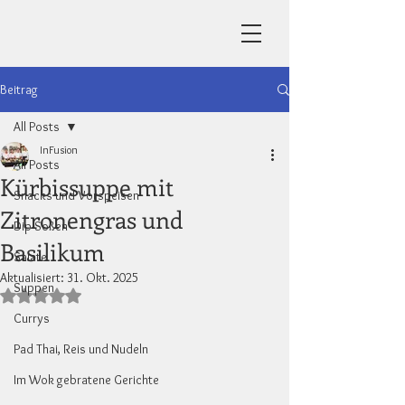
Beitrag
All Posts
InFusion
All Posts
Kürbissuppe mit
Snacks und Vorspeisen
Zitronengras und
Dip-Soßen
Basilikum
Salate
Aktualisiert:
31. Okt. 2025
Suppen
Mit NaN von 5 Sternen bewertet.
Currys
Pad Thai, Reis und Nudeln
Im Wok gebratene Gerichte