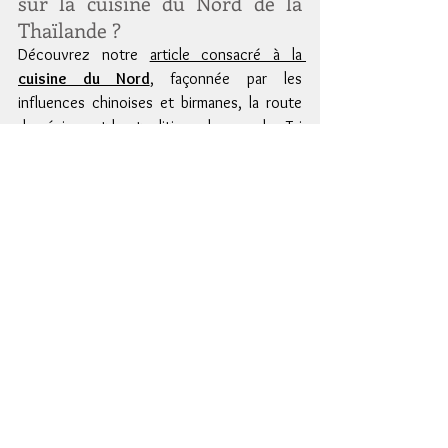
sur la cuisine du Nord de la 
Thaïlande ?
Découvrez notre 
article consacré à la 
cuisine du Nord
, façonnée par les 
influences chinoises et birmanes, la route 
des épices et les traditions des peuples Tai 
Yai. Une cuisine de montagne où les currys 
grillés, les herbes fraîches et les bouillons 
parfumés occupent une place centrale.
Cette recette vous fait saliver ? Plongez 
encore plus dans les saveurs thaïlandaises 
avec mon 
livre de recettes sur la cuisine 
du Nord de la Thaïlande
 ! Vous y trouverez 
des plats emblématiques et des astuces 
pour réussir vos plats comme un chef. 