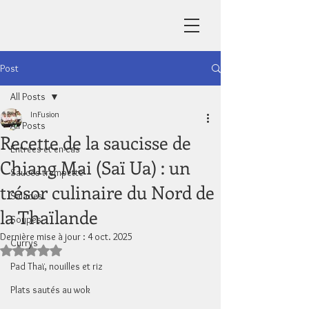
Post
All Posts
InFusion
All Posts
Recette de la saucisse de
Entrées et en-cas
Chiang Mai (Saï Ua) : un
Sauces trempette
trésor culinaire du Nord de
Salades
la Thaïlande
Soupes
Dernière mise à jour :
4 oct. 2025
Currys
Noté NaN étoiles sur 5.
Pad Thaï, nouilles et riz
Plats sautés au wok