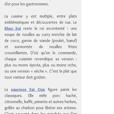
d'or pour les gastronomes.
La cuisine y est multiple, entre plats 
emblématiques et découvertes de rue. Le 
Khao Soi
 reste le roi incontesté : une 
soupe de nouilles au curry enrichie de lait 
de coco, garnie de viande (poulet, bœuf) 
et surmontée de nouilles frites 
croustillantes. D’où qu’on le commande, 
chaque cuisinier revendique sa version : 
plus ou moins épicée, plus ou moins riche, 
ou une version « sèche ». C’est le plat que 
tout visiteur doit goûter.
La 
saucisse Sai Oua
 figure parmi les 
classiques. Elle mêle porc haché, 
citronnelle, kaffir, piments et autres herbes, 
grillée au charbon pour libérer ses arômes. 
C’est souvent dans les marchés que l’on 