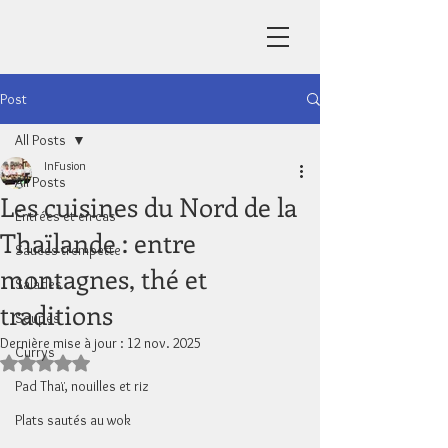
Post
All Posts
InFusion
All Posts
Les cuisines du Nord de la
Entrées et en-cas
Thaïlande : entre
Sauces trempette
montagnes, thé et
Salades
traditions
Soupes
Dernière mise à jour :
12 nov. 2025
Currys
Noté NaN étoiles sur 5.
Pad Thaï, nouilles et riz
Plats sautés au wok