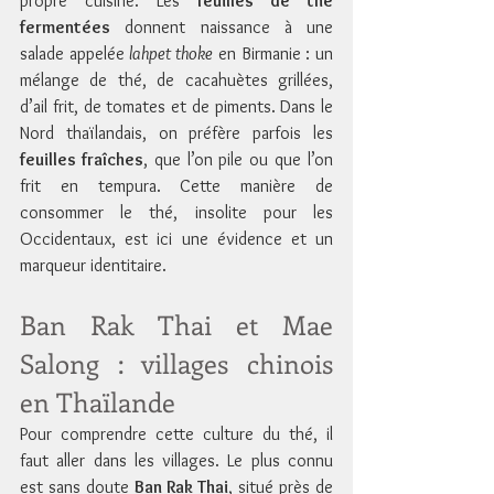
propre cuisine. Les 
feuilles de thé 
fermentées
 donnent naissance à une 
salade appelée 
lahpet thoke
 en Birmanie : un 
mélange de thé, de cacahuètes grillées, 
d’ail frit, de tomates et de piments. Dans le 
Nord thaïlandais, on préfère parfois les 
feuilles fraîches
, que l’on pile ou que l’on 
frit en tempura. Cette manière de 
consommer le thé, insolite pour les 
Occidentaux, est ici une évidence et un 
marqueur identitaire.
Ban Rak Thai et Mae 
Salong : villages chinois 
en Thaïlande
Pour comprendre cette culture du thé, il 
faut aller dans les villages. Le plus connu 
est sans doute 
Ban Rak Thai
, situé près de 