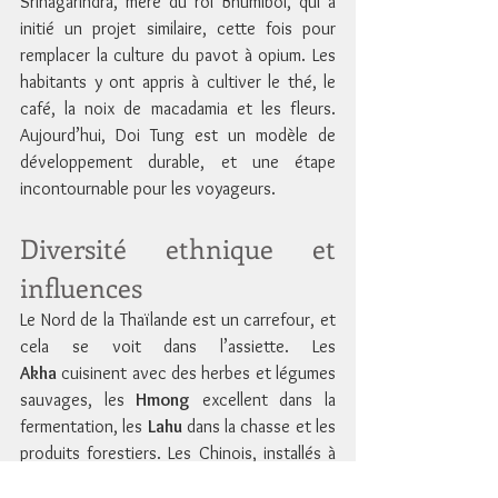
Srinagarindra, mère du roi Bhumibol, qui a 
initié un projet similaire, cette fois pour 
remplacer la culture du pavot à opium. Les 
habitants y ont appris à cultiver le thé, le 
café, la noix de macadamia et les fleurs. 
Aujourd’hui, Doi Tung est un modèle de 
développement durable, et une étape 
incontournable pour les voyageurs.
Diversité ethnique et 
influences
Le Nord de la Thaïlande est un carrefour, et 
cela se voit dans l’assiette. Les 
Akha
 cuisinent avec des herbes et légumes 
sauvages, les 
Hmong
 excellent dans la 
fermentation, les 
Lahu
 dans la chasse et les 
produits forestiers. Les Chinois, installés à 
Mae Salong et Ban Rak Thai, ont apporté 