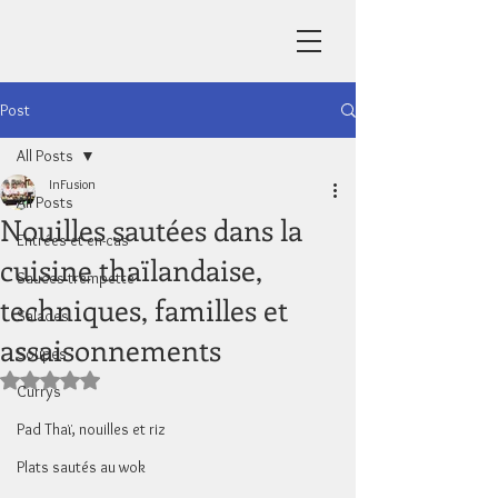
Post
All Posts
InFusion
All Posts
Nouilles sautées dans la
Entrées et en-cas
cuisine thaïlandaise,
Sauces trempette
techniques, familles et
Salades
assaisonnements
Soupes
Noté NaN étoiles sur 5.
Currys
Pad Thaï, nouilles et riz
Plats sautés au wok