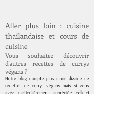
Aller plus loin : cuisine 
thaïlandaise et cours de 
cuisine
Vous souhaitez découvrir 
d'autres recettes de currys 
végans ?
Notre blog compte plus d'une dizaine de 
recettes de currys végans mais si vous 
avez particulièrement appréciée celle-ci 
nous vous recommandons deux nouvelles 
recettes en particulier. Tout d'abord le 
curry 
rouge au taro et baies de goji
 pour la 
continuité avec l'ingrédient principal de 
notre curry hangle. Et ensuite le 
curry de la 