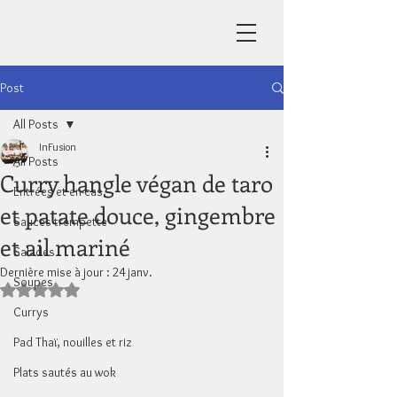
Post
All Posts
InFusion
All Posts
Curry hangle végan de taro
Entrées et en-cas
et patate douce, gingembre
Sauces trempette
et ail mariné
Salades
Dernière mise à jour :
24 janv.
Soupes
Noté NaN étoiles sur 5.
Currys
Pad Thaï, nouilles et riz
Plats sautés au wok